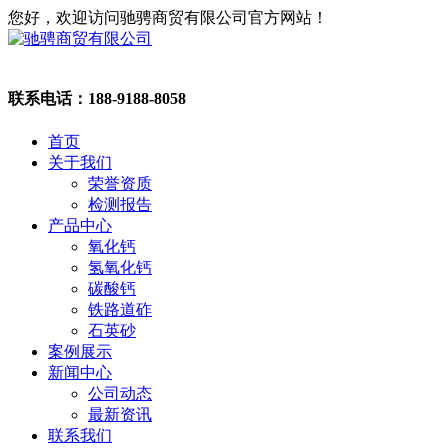
您好，欢迎访问驰骋商贸有限公司官方网站！
联系电话：
188-9188-8058
首页
关于我们
荣誉资质
检测报告
产品中心
氧化钙
氢氧化钙
碳酸钙
铁路道砟
石英砂
案例展示
新闻中心
公司动态
最新资讯
联系我们