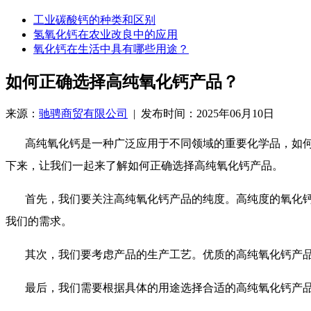
工业碳酸钙的种类和区别
氢氧化钙在农业改良中的应用
氧化钙在生活中具有哪些用途？
如何正确选择高纯氧化钙产品？
来源：
驰骋商贸有限公司
| 发布时间：2025年06月10日
高纯氧化钙是一种广泛应用于不同领域的重要化学品，如
下来，让我们一起来了解如何正确选择高纯氧化钙产品。
首先，我们要关注高纯氧化钙产品的纯度。高纯度的氧化
我们的需求。
其次，我们要考虑产品的生产工艺。优质的高纯氧化钙产
最后，我们需要根据具体的用途选择合适的高纯氧化钙产