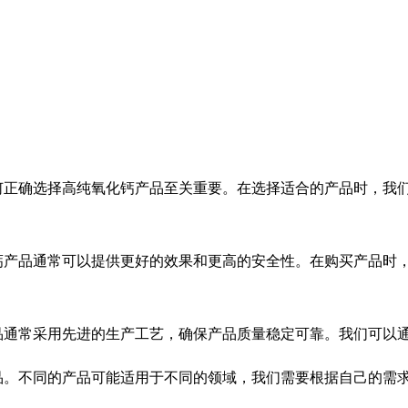
何正确选择高纯氧化钙产品至关重要。在选择适合的产品时，我
钙产品通常可以提供更好的效果和更高的安全性。在购买产品时
品通常采用先进的生产工艺，确保产品质量稳定可靠。我们可以
品。不同的产品可能适用于不同的领域，我们需要根据自己的需