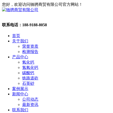
您好，欢迎访问驰骋商贸有限公司官方网站！
联系电话：
188-9188-8058
首页
关于我们
荣誉资质
检测报告
产品中心
氧化钙
氢氧化钙
碳酸钙
铁路道砟
石英砂
案例展示
新闻中心
公司动态
最新资讯
联系我们